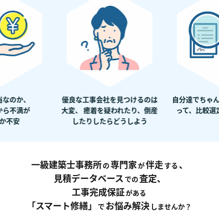
当なのか、
優良な工事会社を見つけるのは
自分達でちゃ
から不満が
大変、 癒着を疑われたり、倒産
って、比較選
か不安
したりしたらどうしよう
一級建築士事務所
専門家
伴走
、
の
が
する
見積データベース
査定、
での
工事完成保証
がある
「スマート修繕」
お悩み解決
で
しませんか？