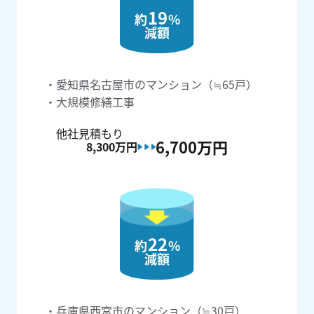
19
約
%
減額
愛知県名古屋市のマンション（≒65戸）
大規模修繕工事
他社見積もり
6,700万
円
8,300万
円
22
約
%
減額
兵庫県西宮市のマンション（≒30戸）