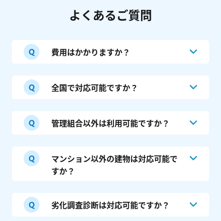
よくあるご質問
費用はかかりますか？
見積、工事支援サービスはお客様は最後まで
全国で対応可能ですか？
無料となります（事業者からのマーケティン
グ費用により運営しております）。
日本全国で対応可能となります。ただし、大
管理組合以外は利用可能ですか？
建物劣化調査診断は、10万円（税抜）～の
規模修繕においては北は北海道、南は沖縄ま
費用をいただいております。「工事ありき」
で支援実績あり、地元が本社の登録事業者が
Webで無料相談する
ではなく公正に調査、診断させていただきま
はい、一棟オーナー、事業法人、不動産ファ
ございますが、エリアや工種によってはご紹
マンション以外の建物は対応可能で
す。
ンド等のお客様にも多数ご利用いただいてお
介できる工事会社の数が少なくなる点をご了
すか？
電話で無料相談する
（24時間対応）
ります。
承願います（日々改善しております）。
はい、全体の2～3割は分譲マンション【以
劣化調査診断は対応可能ですか？
外】となります。