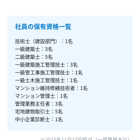
社員の保有資格一覧
技術士（建設部門）
1
名
一級建築士
3
名
二級建築士
5
名
一級建築施工管理技士
3
名
一級管工事施工管理技士
1
名
一級土木施工管理技士
1
名
マンション維持修繕技術者
1
名
マンション管理士
1
名
管理業務主任者
3
名
宅地建物取引士
5
名
中小企業診断士
1
名
※
2015年11月17日
時点（一部重複あり）