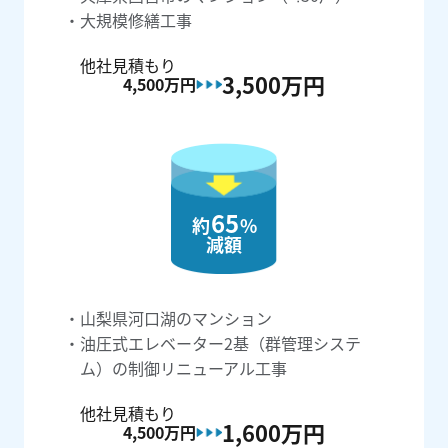
大規模修繕工事
他社見積もり
3,500万
円
4,500万
円
65
約
%
減額
山梨県河口湖のマンション
油圧式エレベーター2基（群管理システ
ム）の制御リニューアル工事
他社見積もり
1,600万
円
4,500万
円