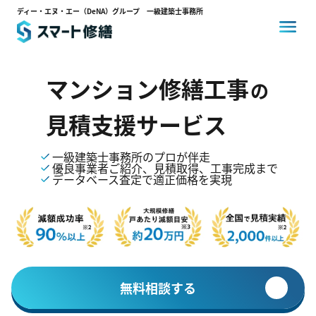
ディー・エヌ・エー（DeNA）グループ 一級建築士事務所
スマート修繕とは
マンション修繕工事
の
見積支援サービス
コスト削減事例
一級建築士事務所のプロが伴走
優良事業者ご紹介、見積取得、工事完成まで
データベース査定で適正価格を実現
選ばれる理由
お客様の声
無料相談する
0120-14-3704
24時間対応
通話料・相談料
無料