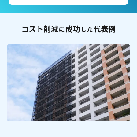
コスト削減
成功
代表例
に
した