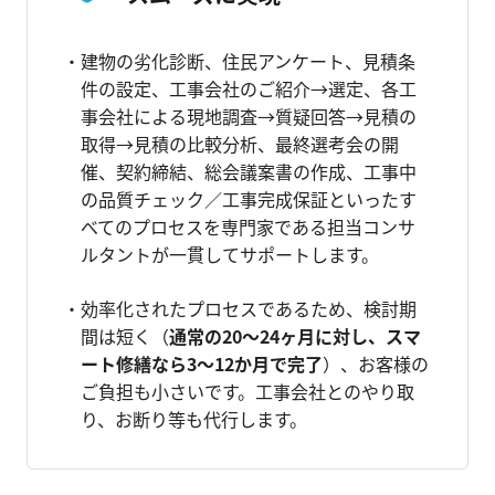
建物の劣化診断、住民アンケート、見積条
件の設定、工事会社のご紹介→選定、各工
事会社による現地調査→質疑回答→見積の
取得→見積の比較分析、最終選考会の開
催、契約締結、総会議案書の作成、工事中
の品質チェック／工事完成保証といったす
べてのプロセスを専門家である担当コンサ
ルタントが一貫してサポートします。
効率化されたプロセスであるため、検討期
間は短く（
通常の20～24ヶ月に対し、スマ
ート修繕なら3～12か月で完了
）、お客様の
ご負担も小さいです。工事会社とのやり取
り、お断り等も代行します。