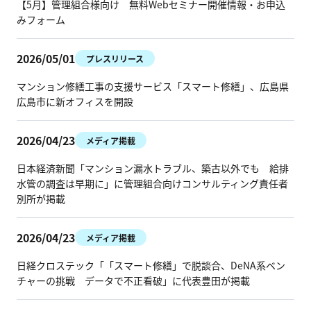
【5月】管理組合様向け 無料Webセミナー開催情報・お申込
みフォーム
メディア掲載
2026/05/01
プレスリリース
マンション修繕工事の支援サービス「スマート修繕」、広島県
求人情報
広島市に新オフィスを開設
2026/04/23
メディア掲載
0120-14-3704
24時間対応
通話料・相談料
無料
日本経済新聞「マンション漏水トラブル、築古以外でも 給排
水管の調査は早期に」に管理組合向けコンサルティング責任者
別所が掲載
お問い合わせ
資料請求
2026/04/23
メディア掲載
日経クロステック「「スマート修繕」で脱談合、DeNA系ベン
チャーの挑戦 データで不正看破」に代表豊田が掲載