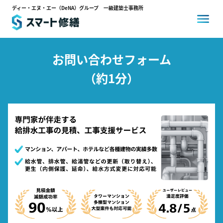
ディー・エヌ・エー（DeNA）グループ 一級建築士事務所
お問い合わせフォーム
スマート修繕とは
（約1分）
コスト削減事例
選ばれる理由
お客様の声
0120-14-3704
24時間対応
通話料・相談料
無料