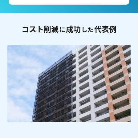
コスト削減
成功
代表例
に
した