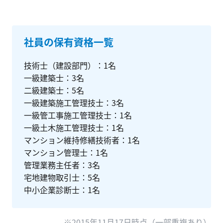
社員の保有資格一覧
技術士（建設部門）
1
名
一級建築士
3
名
二級建築士
5
名
一級建築施工管理技士
3
名
一級管工事施工管理技士
1
名
一級土木施工管理技士
1
名
マンション維持修繕技術者
1
名
マンション管理士
1
名
管理業務主任者
3
名
宅地建物取引士
5
名
中小企業診断士
1
名
※
2015年11月17日
時点（一部重複あり）