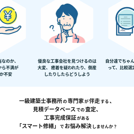
当なのか、
優良な工事会社を見つけるのは
自分達でちゃ
から不満が
大変、 癒着を疑われたり、倒産
って、比較選
か不安
したりしたらどうしよう
一級建築士事務所
専門家
伴走
、
の
が
する
見積データベース
査定、
での
工事完成保証
がある
「スマート修繕」
お悩み解決
で
しませんか？