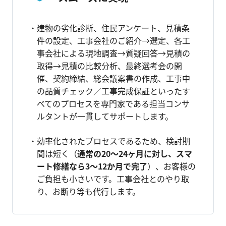
建物の劣化診断、住民アンケート、見積条
件の設定、工事会社のご紹介→選定、各工
事会社による現地調査→質疑回答→見積の
取得→見積の比較分析、最終選考会の開
催、契約締結、総会議案書の作成、工事中
の品質チェック／工事完成保証といったす
べてのプロセスを専門家である担当コンサ
ルタントが一貫してサポートします。
効率化されたプロセスであるため、検討期
間は短く（
通常の20～24ヶ月に対し、スマ
ート修繕なら3～12か月で完了
）、お客様の
ご負担も小さいです。工事会社とのやり取
り、お断り等も代行します。