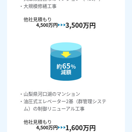
大規模修繕工事
他社見積もり
3,500万
円
4,500万
円
65
約
%
減額
山梨県河口湖のマンション
油圧式エレベーター2基（群管理システ
ム）の制御リニューアル工事
他社見積もり
1,600万
円
4,500万
円