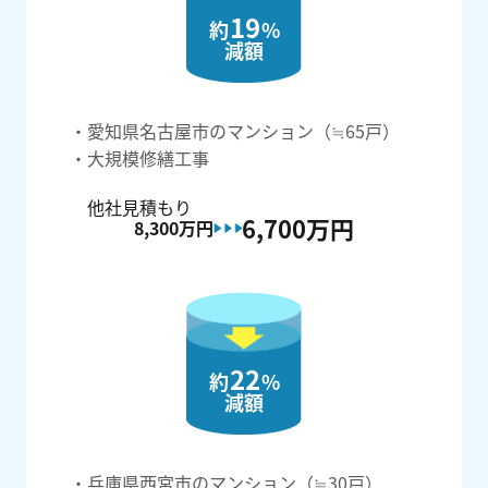
19
約
%
減額
愛知県名古屋市のマンション（≒65戸）
大規模修繕工事
他社見積もり
6,700万
円
8,300万
円
22
約
%
減額
兵庫県西宮市のマンション（≒30戸）