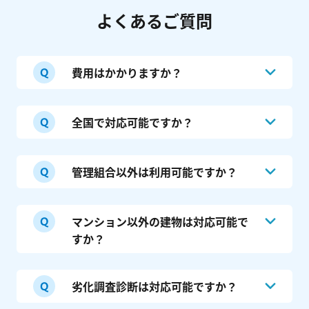
よくあるご質問
費用はかかりますか？
見積、工事支援サービスはお客様は最後まで
全国で対応可能ですか？
無料となります（事業者からのマーケティン
グ費用により運営しております）。
日本全国で対応可能となります。ただし、大
管理組合以外は利用可能ですか？
建物劣化調査診断は、10万円（税抜）～の
規模修繕においては北は北海道、南は沖縄ま
費用をいただいております。「工事ありき」
で支援実績あり、地元が本社の登録事業者が
Webで無料相談する
ではなく公正に調査、診断させていただきま
はい、一棟オーナー、事業法人、不動産ファ
ございますが、エリアや工種によってはご紹
マンション以外の建物は対応可能で
す。
ンド等のお客様にも多数ご利用いただいてお
介できる工事会社の数が少なくなる点をご了
すか？
電話で無料相談する
（24時間対応）
ります。
承願います（日々改善しております）。
はい、全体の2～3割は分譲マンション【以
劣化調査診断は対応可能ですか？
外】となります。