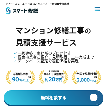
ディー・エヌ・エー（DeNA）グループ 一級建築士事務所
スマート修繕とは
マンション修繕工事
の
見積支援サービス
コスト削減事例
一級建築士事務所のプロが伴走
優良事業者ご紹介、見積取得、工事完成まで
データベース査定で適正価格を実現
選ばれる理由
お客様の声
無料相談する
0120-14-3704
24時間対応
通話料・相談料
無料