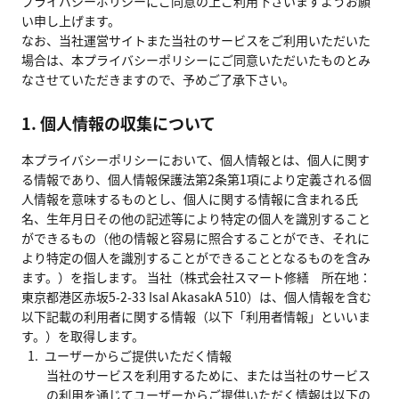
プライバシーポリシーにご同意の上ご利用下さいますようお願
い申し上げます。
なお、当社運営サイトまた当社のサービスをご利用いただいた
お問い合わせ
資料請求
場合は、本プライバシーポリシーにご同意いただいたものとみ
なさせていただきますので、予めご了承下さい。
1. 個人情報の収集について
本プライバシーポリシーにおいて、個人情報とは、個人に関す
る情報であり、個人情報保護法第2条第1項により定義される個
人情報を意味するものとし、個人に関する情報に含まれる氏
名、生年月日その他の記述等により特定の個人を識別すること
ができるもの（他の情報と容易に照合することができ、それに
より特定の個人を識別することができることとなるものを含み
ます。）を指します。 当社（株式会社スマート修繕 所在地：
東京都港区赤坂5-2-33 IsaI AkasakA 510）は、個人情報を含む
以下記載の利用者に関する情報（以下「利用者情報」といいま
す。）を取得します。
ユーザーからご提供いただく情報
当社のサービスを利用するために、または当社のサービス
の利用を通じてユーザーからご提供いただく情報は以下の