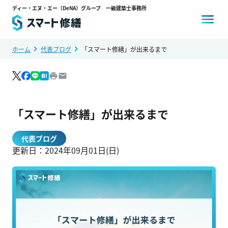
ディー・エヌ・エー（DeNA）グループ 一級建築士事務所
ホーム
代表ブログ
「スマート修繕」が出来るまで
スマート修繕とは
コスト削減事例
「スマート修繕」が出来るまで
選ばれる理由
代表ブログ
更新日：
2024年09月01日(日)
お客様の声
0120-14-3704
24時間対応
通話料・相談料
無料