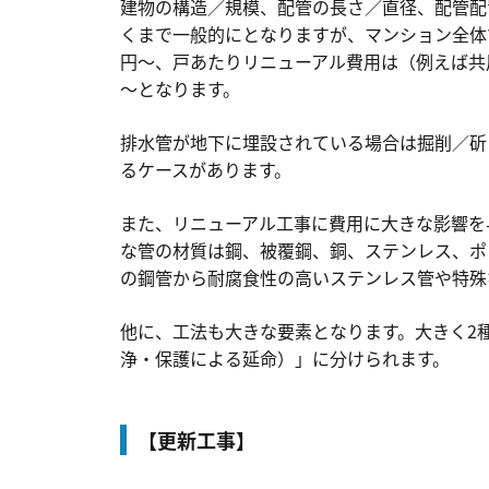
建物の構造／規模、配管の長さ／直径、配管配
共用部分か専有部分か
くまで一般的にとなりますが、マンション全体
管理規約の内容
円～、戸あたりリニューアル費用は（例えば共
給排水管のリニューアル工事を工事会社に
～となります。
工事の種類を確認する
排水管が地下に埋設されている場合は掘削／斫
複数の工事会社から見積取得する
るケースがあります。
また、リニューアル工事に費用に大きな影響を
な管の材質は鋼、被覆鋼、銅、ステンレス、ポ
の鋼管から耐腐食性の高いステンレス管や特殊
他に、工法も大きな要素となります。大きく2種
浄・保護による延命）」に分けられます。
【更新工事】